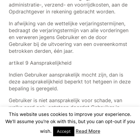
administratie-, verzend- en voorrijdkosten, aan de
Opdrachtgever in rekening gebracht worden.
In afwijking van de wettelijke verjaringstermijnen,
bedraagt de verjaringstermijn van alle vorderingen
en verweren jegens Gebruiker en de door
Gebruiker bij de uitvoering van een overeenkomst
betrokken derden, één jaar.
artikel 9 Aansprakelijkheid
Indien Gebruiker aansprakelijk mocht zijn, dan is
deze aansprakelijkheid beperkt tot hetgeen in deze
bepaling is geregeld.
Gebruiker is niet aansprakelijk voor schade, van
welke aard ook, ontstaan doordat Gebruiker is
uitgegaan van door of namens de Opdrachtgever
This website uses cookies to improve your experience.
verstrekte onjuiste en / of onvolledige gegevens.
We'll assume you're ok with this, but you can opt-out if you
wish.
Read More
Accept
Indien Gebruiker aansprakelijk mocht zijn voor
enigerlei schade, dan is de aansprakelijkheid van