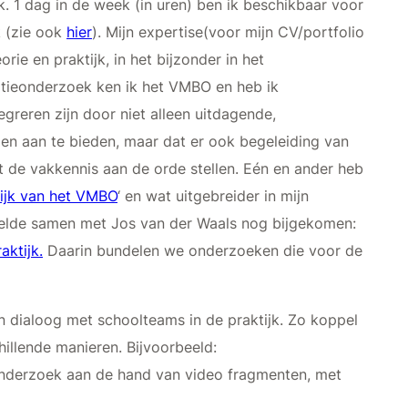
. 1 dag in de week (in uren) ben ik beschikbaar voor
 (zie ook
hier
). Mijn expertise(voor mijn CV/portfolio
rie en praktijk, in het bijzonder in het
tieonderzoek ken ik het VMBO en heb ik
egreren zijn door niet alleen uitdagende,
gen aan te bieden, maar dat er ook begeleiding van
t de vakkennis aan de orde stellen. Eén en ander heb
tijk van het VMBO
‘ en wat uitgebreider in mijn
stelde samen met Jos van der Waals nog bijgekomen:
aktijk.
Daarin bundelen we onderzoeken die voor de
n dialoog met schoolteams in de praktijk. Zo koppel
chillende manieren. Bijvoorbeeld:
onderzoek aan de hand van video fragmenten, met