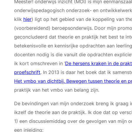
Meester! onderwijs inzicht (MOI) is mijn eenmanszaak
onderwijspedagogisch onderzoek- en ontwikkelwerk
klik
hier
) ligt op het gebied van de koppeling van theo
(voorbereidend) beroepsonderwijs. Door mijn promo
geconcludeerd dat theorie en praktijk het best te int
betekenisvolle en kennisrijke opdrachten aan leerlin
docenten nodig is die vanuit die opdrachten explicie
ik kort omschreven in ‘
De hersens kraken in de prak
proefschrift
. In 2013 is daar het boek dat ik samen
Het vmbo van dichtbij. Bewegen tussen theorie en pr
praktijk van het vmbo van belang zijn.
De bevindingen van mijn onderzoek breng ik graag i
ikzelf de theorie aan de praktijk. Ik doe dat op vers
1) een discussiemiddag over de gevolgen van mijn 
een inleiding;