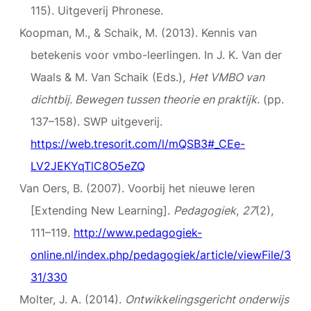
115). Uitgeverij Phronese.
Koopman, M., & Schaik, M. (2013). Kennis van
betekenis voor vmbo-leerlingen. In J. K. Van der
Waals & M. Van Schaik (Eds.),
Het VMBO van
dichtbij. Bewegen tussen theorie en praktijk.
(pp.
137–158). SWP uitgeverij.
https://web.tresorit.com/l/mQSB3#_CEe-
LV2JEKYqTlC8O5eZQ
Van Oers, B. (2007). Voorbij het nieuwe leren
[Extending New Learning].
Pedagogiek
,
27
(2),
111–119.
http://www.pedagogiek-
online.nl/index.php/pedagogiek/article/viewFile/3
31/330
Molter, J. A. (2014).
Ontwikkelingsgericht onderwijs