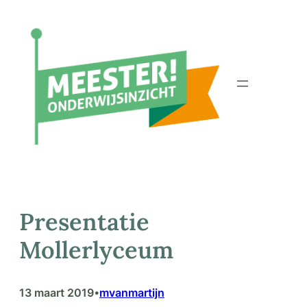
Ga
naar
de
inhoud
Presentatie
Mollerlyceum
13 maart 2019
mvanmartijn
•