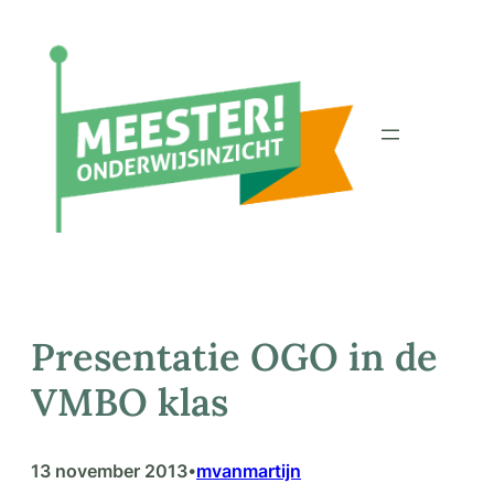
Ga
naar
de
inhoud
Presentatie OGO in de
VMBO klas
13 november 2013
mvanmartijn
•