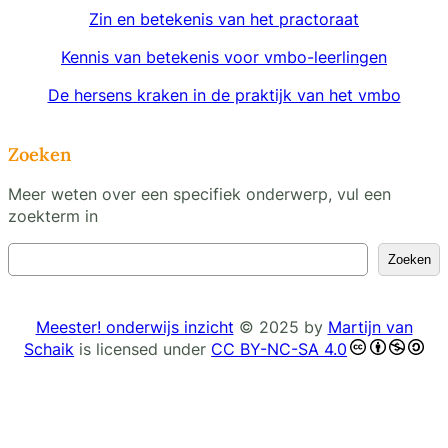
Zin en betekenis van het practoraat
Kennis van betekenis voor vmbo-leerlingen
De hersens kraken in de praktijk van het vmbo
Zoeken
Meer weten over een specifiek onderwerp, vul een
zoekterm in
Z
Zoeken
o
e
k
Meester! onderwijs inzicht
© 2025 by
Martijn van
e
Schaik
is licensed under
CC BY-NC-SA 4.0
n