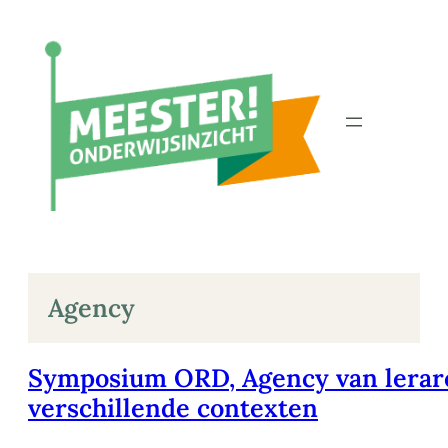
Ga
naar
de
inhoud
Agency
Symposium ORD, Agency van lerar
verschillende contexten