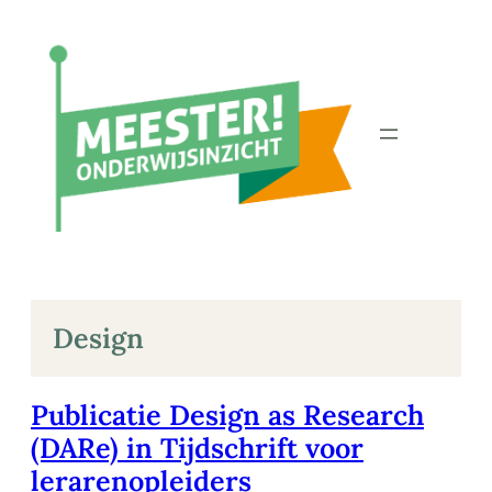
Ga
naar
de
inhoud
Design
Publicatie Design as Research
(DARe) in Tijdschrift voor
lerarenopleiders