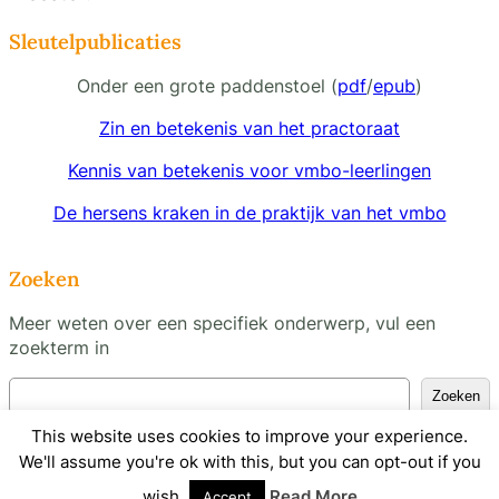
Sleutelpublicaties
Onder een grote paddenstoel (
pdf
/
epub
)
Zin en betekenis van het practoraat
Kennis van betekenis voor vmbo-leerlingen
De hersens kraken in de praktijk van het vmbo
Zoeken
Meer weten over een specifiek onderwerp, vul een
zoekterm in
Z
Zoeken
o
This website uses cookies to improve your experience.
e
We'll assume you're ok with this, but you can opt-out if you
k
Meester! onderwijs inzicht
© 2025 by
Martijn van
e
Schaik
is licensed under
CC BY-NC-SA 4.0
wish.
Read More
Accept