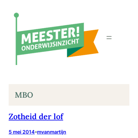
Ga
naar
de
inhoud
MBO
Zotheid der lof
5 mei 2014
mvanmartijn
•