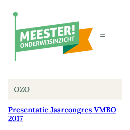
Ga
naar
de
inhoud
OZO
Presentatie Jaarcongres VMBO
2017