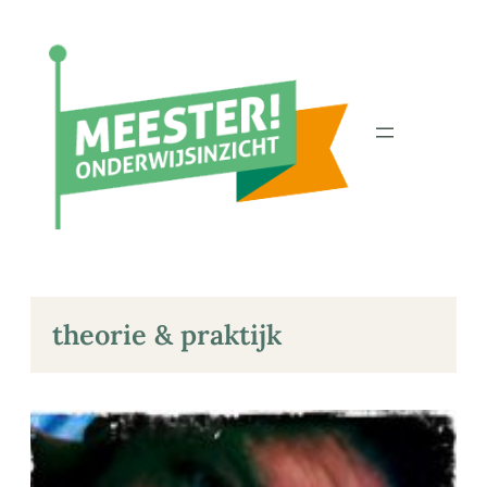
Ga
naar
de
inhoud
theorie & praktijk