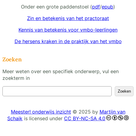
Onder een grote paddenstoel (
pdf
/
epub
)
Zin en betekenis van het practoraat
Kennis van betekenis voor vmbo-leerlingen
De hersens kraken in de praktijk van het vmbo
Zoeken
Meer weten over een specifiek onderwerp, vul een
zoekterm in
Z
Zoeken
o
e
k
Meester! onderwijs inzicht
© 2025 by
Martijn van
e
Schaik
is licensed under
CC BY-NC-SA 4.0
n