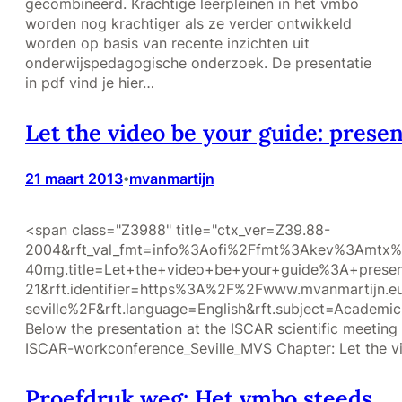
gecombineerd. Krachtige leerpleinen in het vmbo
worden nog krachtiger als ze verder ontwikkeld
worden op basis van recente inzichten uit
onderwijspedagogische onderzoek. De presentatie
in pdf vind je hier…
Let the video be your guide: prese
21 maart 2013
mvanmartijn
•
<span class="Z3988" title="ctx_ver=Z39.88-
2004&rft_val_fmt=info%3Aofi%2Ffmt%3Akev%3Amtx%3Adc
40mg.title=Let+the+video+be+your+guide%3A+present
21&rft.identifier=https%3A%2F%2Fwww.mvanmartijn.eu%
seville%2F&rft.language=English&rft.subject=Academic+
Below the presentation at the ISCAR scientific meeting i
ISCAR-workconference_Seville_MVS Chapter: Let the v
Proefdruk weg: Het vmbo steeds