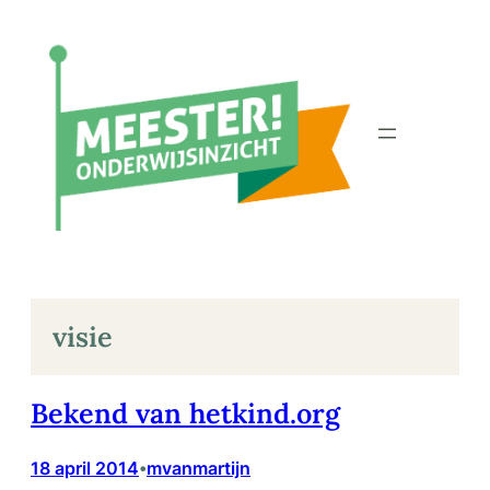
Ga
naar
de
inhoud
visie
Bekend van hetkind.org
18 april 2014
mvanmartijn
•