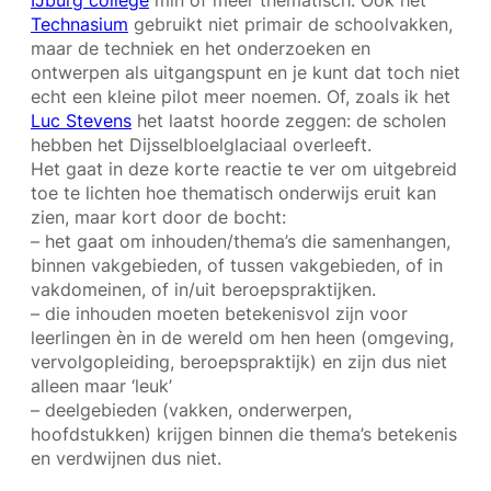
IJburg college
min of meer thematisch. Ook het
Technasium
gebruikt niet primair de schoolvakken,
maar de techniek en het onderzoeken en
ontwerpen als uitgangspunt en je kunt dat toch niet
echt een kleine pilot meer noemen. Of, zoals ik het
Luc Stevens
het laatst hoorde zeggen: de scholen
hebben het Dijsselbloelglaciaal overleeft.
Het gaat in deze korte reactie te ver om uitgebreid
toe te lichten hoe thematisch onderwijs eruit kan
zien, maar kort door de bocht:
– het gaat om inhouden/thema’s die samenhangen,
binnen vakgebieden, of tussen vakgebieden, of in
vakdomeinen, of in/uit beroepspraktijken.
– die inhouden moeten betekenisvol zijn voor
leerlingen èn in de wereld om hen heen (omgeving,
vervolgopleiding, beroepspraktijk) en zijn dus niet
alleen maar ‘leuk’
– deelgebieden (vakken, onderwerpen,
hoofdstukken) krijgen binnen die thema’s betekenis
en verdwijnen dus niet.