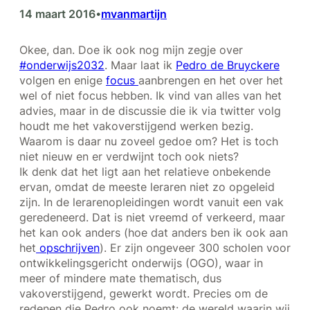
14 maart 2016
mvanmartijn
•
Okee, dan. Doe ik ook nog mijn zegje over
#onderwijs2032
. Maar laat ik
Pedro de Bruyckere
volgen en enige
focus
aanbrengen en het over het
wel of niet focus hebben. Ik vind van alles van het
advies, maar in de discussie die ik via twitter volg
houdt me het vakoverstijgend werken bezig.
Waarom is daar nu zoveel gedoe om? Het is toch
niet nieuw en er verdwijnt toch ook niets?
Ik denk dat het ligt aan het relatieve onbekende
ervan, omdat de meeste leraren niet zo opgeleid
zijn. In de lerarenopleidingen wordt vanuit een vak
geredeneerd. Dat is niet vreemd of verkeerd, maar
het kan ook anders (hoe dat anders ben ik ook aan
het
opschrijven
). Er zijn ongeveer 300 scholen voor
ontwikkelingsgericht onderwijs (OGO), waar in
meer of mindere mate thematisch, dus
vakoverstijgend, gewerkt wordt. Precies om de
redenen die Pedro ook noemt: de wereld waarin wij