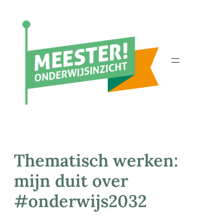
Ga
naar
de
inhoud
Thematisch werken:
mijn duit over
#onderwijs2032