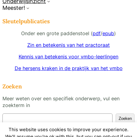
Onderwijsinzicht
Meester!
Sleutelpublicaties
Onder een grote paddenstoel (
pdf
/
epub
)
Zin en betekenis van het practoraat
Kennis van betekenis voor vmbo-leerlingen
De hersens kraken in de praktijk van het vmbo
Zoeken
Meer weten over een specifiek onderwerp, vul een
zoekterm in
Z
Zoeken
o
This website uses cookies to improve your experience.
e
k
We'll assume you're ok with this, but you can opt-out if you