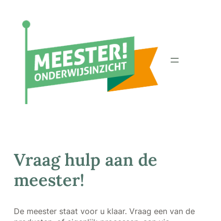
Ga
naar
de
inhoud
Vraag hulp aan de
meester!
De meester staat voor u klaar. Vraag een van de