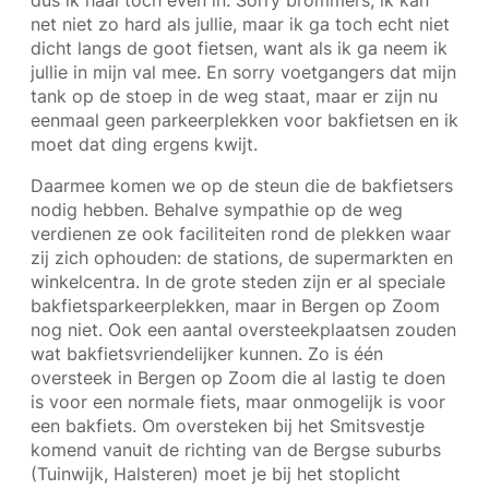
dus ik haal toch even in. Sorry brommers, ik kan
net niet zo hard als jullie, maar ik ga toch echt niet
dicht langs de goot fietsen, want als ik ga neem ik
jullie in mijn val mee. En sorry voetgangers dat mijn
tank op de stoep in de weg staat, maar er zijn nu
eenmaal geen parkeerplekken voor bakfietsen en ik
moet dat ding ergens kwijt.
Daarmee komen we op de steun die de bakfietsers
nodig hebben. Behalve sympathie op de weg
verdienen ze ook faciliteiten rond de plekken waar
zij zich ophouden: de stations, de supermarkten en
winkelcentra. In de grote steden zijn er al speciale
bakfietsparkeerplekken, maar in Bergen op Zoom
nog niet. Ook een aantal oversteekplaatsen zouden
wat bakfietsvriendelijker kunnen. Zo is één
oversteek in Bergen op Zoom die al lastig te doen
is voor een normale fiets, maar onmogelijk is voor
een bakfiets. Om oversteken bij het Smitsvestje
komend vanuit de richting van de Bergse suburbs
(Tuinwijk, Halsteren) moet je bij het stoplicht