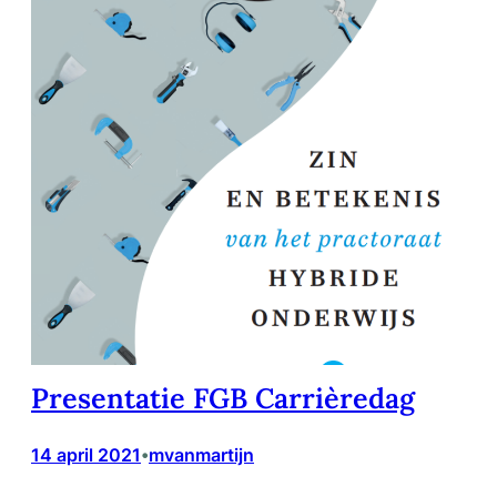
Presentatie FGB Carrièredag
14 april 2021
mvanmartijn
•