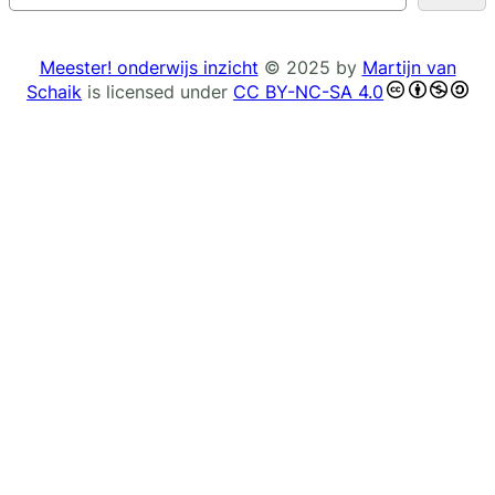
o
e
k
Meester! onderwijs inzicht
© 2025 by
Martijn van
e
Schaik
is licensed under
CC BY-NC-SA 4.0
n