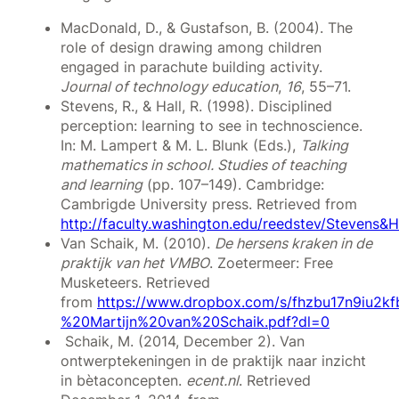
MacDonald, D., & Gustafson, B. (2004). The
role of design drawing among children
engaged in parachute building activity.
Journal of technology education
,
16
, 55–71.
Stevens, R., & Hall, R. (1998). Disciplined
perception: learning to see in technoscience.
In: M. Lampert & M. L. Blunk (Eds.),
Talking
mathematics in school. Studies of teaching
and learning
(pp. 107–149). Cambridge:
Cambrigde University press. Retrieved from
http://faculty.washington.edu/reedstev/Stevens&H
Van Schaik, M. (2010).
De hersens kraken in de
praktijk van het VMBO
. Zoetermeer: Free
Musketeers. Retrieved
from
https://www.dropbox.com/s/fhzbu17n9iu2
%20Martijn%20van%20Schaik.pdf?dl=0
Schaik, M. (2014, December 2). Van
ontwerptekeningen in de praktijk naar inzicht
in bètaconcepten.
ecent.nl
. Retrieved