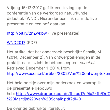
Vrijdag 15-12-2017 gaf ik een ‘lezing’ op de
conferentie van de werkgroep natuurkunde
didactiek (WND). Hieronder
een link naar de live
presentatie en
een pdf daarvan.
http://bit.ly/2nZwkbw
(live presentatie)
WND2017
(PDF)
Het artikel dat het onderzoek beschrijft:
Schaik, M.
(2014, December 2). Van ontwerptekeningen in de
praktijk naar inzicht in bètaconcepten.
ecent.nl
.
Retrieved December 1, 2014, from
http://www.ecent.nl/artikel/2802/Van%20ontwerpte
Het hele boekje over mijn onderzoek en waarop ik
de presentatie gebouwd
heb:
https://www.dropbox.com/s/fhzbu17n9iu2kfb/D
%20Martijn%20van%20Schaik.pdf?dl=0
De overige gebruikte literatuur: