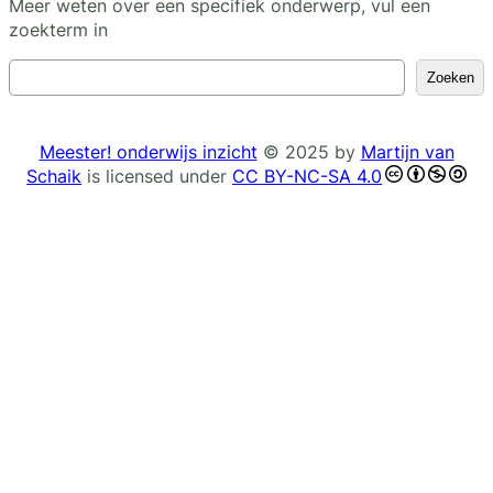
Meer weten over een specifiek onderwerp, vul een
zoekterm in
Z
Zoeken
o
e
k
Meester! onderwijs inzicht
© 2025 by
Martijn van
e
Schaik
is licensed under
CC BY-NC-SA 4.0
n