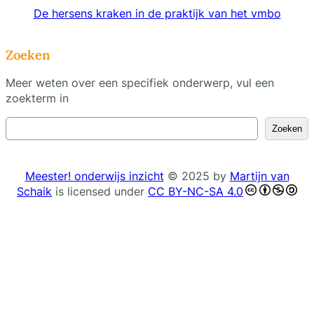
De hersens kraken in de praktijk van het vmbo
Zoeken
Meer weten over een specifiek onderwerp, vul een
zoekterm in
Z
Zoeken
o
e
k
Meester! onderwijs inzicht
© 2025 by
Martijn van
e
Schaik
is licensed under
CC BY-NC-SA 4.0
n