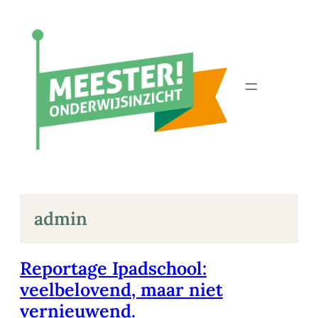
Ga
naar
de
inhoud
admin
Reportage Ipadschool:
veelbelovend, maar niet
vernieuwend.