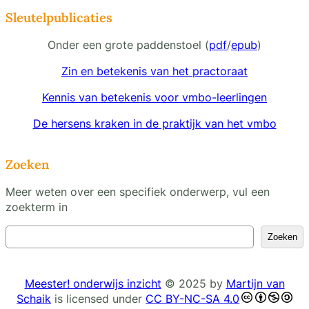
Sleutelpublicaties
Onder een grote paddenstoel (
pdf
/
epub
)
Zin en betekenis van het practoraat
Kennis van betekenis voor vmbo-leerlingen
De hersens kraken in de praktijk van het vmbo
Zoeken
Meer weten over een specifiek onderwerp, vul een
zoekterm in
Z
Zoeken
o
e
k
Meester! onderwijs inzicht
© 2025 by
Martijn van
e
Schaik
is licensed under
CC BY-NC-SA 4.0
n