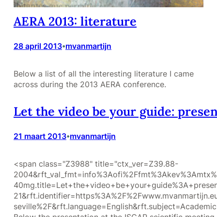
AERA 2013: literature
28 april 2013
mvanmartijn
•
Below a list of all the interesting literature I came
across during the 2013 AERA conference.
Let the video be your guide: prese
21 maart 2013
mvanmartijn
•
<span class="Z3988" title="ctx_ver=Z39.88-
2004&rft_val_fmt=info%3Aofi%2Ffmt%3Akev%3Amtx%3Adc
40mg.title=Let+the+video+be+your+guide%3A+present
21&rft.identifier=https%3A%2F%2Fwww.mvanmartijn.eu%
seville%2F&rft.language=English&rft.subject=Academic+
Below the presentation at the ISCAR scientific meeting i